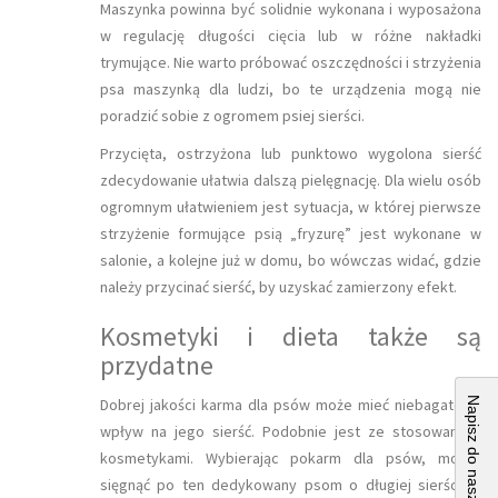
Maszynka powinna być solidnie wykonana i wyposażona
w regulację długości cięcia lub w różne nakładki
trymujące. Nie warto próbować oszczędności i strzyżenia
psa maszynką dla ludzi, bo te urządzenia mogą nie
poradzić sobie z ogromem psiej sierści.
Przycięta, ostrzyżona lub punktowo wygolona sierść
zdecydowanie ułatwia dalszą pielęgnację. Dla wielu osób
ogromnym ułatwieniem jest sytuacja, w której pierwsze
strzyżenie formujące psią „fryzurę” jest wykonane w
salonie, a kolejne już w domu, bo wówczas widać, gdzie
należy przycinać sierść, by uzyskać zamierzony efekt.
Kosmetyki i dieta także są
przydatne
Napisz do naszej redakcji
Dobrej jakości karma dla psów może mieć niebagatelny
wpływ na jego sierść. Podobnie jest ze stosowanymi
kosmetykami. Wybierając pokarm dla psów, można
sięgnąć po ten dedykowany psom o długiej sierści, a