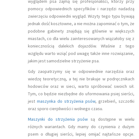
wyglądem psa zajmą się profesjonaliści, którzy przy
pomocy odpowiednich specyfików i narzędzi nadadzą
zwierzęciu odpowiedni wygląd. Wizyty tego typu bywają
jednak dość kosztowne, a nie można zapominać o tym, że
podobne gabinety znajdują się głównie w większych
miastach, co dla wielu zainteresowanych wiązałoby się z
koniecznością dalekich dojazdów. Właśnie z tego
względu warto wziąć pod uwagę także inne rozwiązanie,
jakim jest samodzielne strzyżenie psa.
Gdy zaopatrzymy się w odpowiednie narzędzia oraz
wiedzę teoretyczną, a tej nie brakuje w podręcznikach
hodowców oraz w sieci, warto spróbować swoich sił.
Tym, co będzie niezbędne do uformowania psiej sierści,
jest
maszynka do strzyżenia psów
, grzebień, szczotki
oraz sporo cierpliwości i wolnego czasu.
Maszynki do strzyżenia psów
są dostępne w wielu
różnych wariantach. Gdy mamy do czynienia z dużym
psem o długiej sierści, lepiej omijać najtańsze opcje.