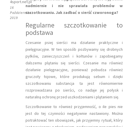
4sport.net.pl
nadmiernie i nie sprawiała problemów w
16
szczotkowaniu. Jak zadbać o sierść czworonoga?
Października
2019
Regularne szczotkowanie to
podstawa
Czesanie psiej sierści ma działanie praktyczne i
pielęgnacyjne. W ten sposób pozbywamy się drobnych
pyłków, zanieczyszczeń i kołtunów i zapobiegamy
dalszemu plątaniu się sierści. Czesanie ma również
działanie pielęgnacyjne, ponieważ pobudza również
gruczoły łojowe, które produkują sebum i dzięki
szczotkowaniu substancja ta jest równomiernie
rozprowadzana po sierści, co nadaje jej połysk i
naturalną ochronę przed uszkodzeniami i plątaniem się.
Szczotkowanie to również przyjemność, o ile pies nie
jest do tej czynności negatywnie nastawiony. Można
potraktować ten obowiązek, jak przyjemny rytuał, który
jest powiązany z głaskaniem, podawaniem przysmaków i