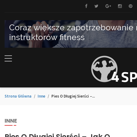
Strona Główna
Inne
Pies O Długiej Sierści –...
INNE
Pies O Długiej Sierści – Jak O