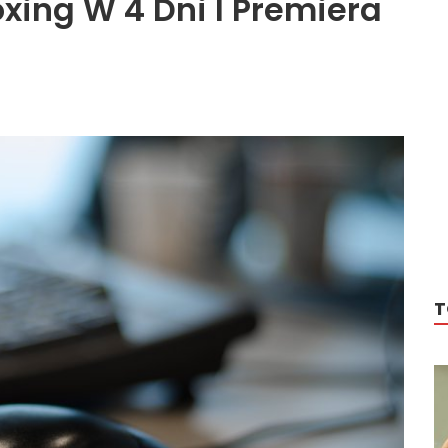
oxing W 4 Dni I Premiera
T