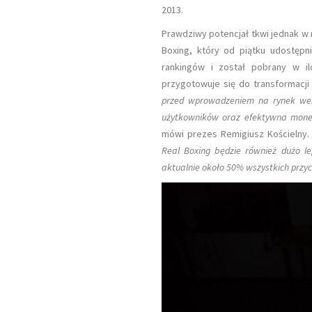
2013.
Prawdziwy potencjał tkwi jednak w
Boxing, który od piątku udostępn
rankingów i został pobrany w ilo
przygotowuje się do transformac
przed wprowadzeniem na rynek wers
użytkowników oraz efektywna monet
mówi prezes Remigiusz Kościelny
Real Boxing będzie również dużo l
aktualnie około 50% wszystkich przyc