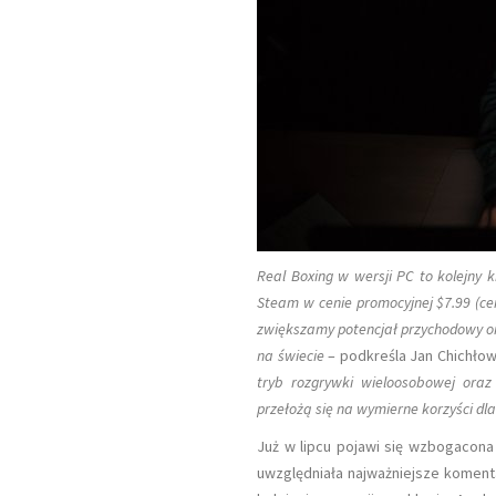
Rośnie Frekwencja Na Meczach
Ekstraklasy
Real Boxing w wersji PC to kolejny 
Steam w cenie promocyjnej $7.99 (ce
zwiększamy potencjał przychodowy or
na świecie
– podkreśla Jan Chichłow
tryb rozgrywki wieloosobowej oraz
przełożą się na wymierne korzyści dla
Już w lipcu pojawi się wzbogacona 
uwzględniała najważniejsze koment