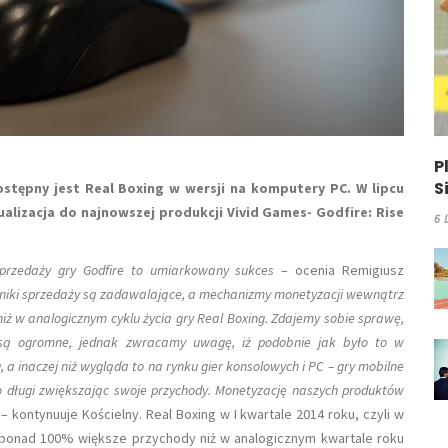
P
S
stępny jest Real Boxing w wersji na komputery PC. W lipcu
ualizacja do najnowszej produkcji Vivid Games- Godfire: Rise
6 
sprzedaży gry Godfire to umiarkowany sukces
– ocenia Remigiusz
niki sprzedaży są zadawalające, a mechanizmy monetyzacji wewnątrz
iż w analogicznym cyklu życia gry Real Boxing. Zdajemy sobie sprawę,
są ogromne, jednak zwracamy uwagę, iż podobnie jak było to w
 a inaczej niż wygląda to na rynku gier konsolowych i PC – gry mobilne
długi zwiększając swoje przychody. Monetyzację naszych produktów
t
– kontynuuje Kościelny. Real Boxing w I kwartale 2014 roku, czyli w
 ponad 100% większe przychody niż w analogicznym kwartale roku