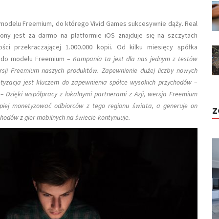
 modelu Freemium, do którego Vivid Games sukcesywnie dąży. Real
iony jest za darmo na platformie iOS znajduje się na szczytach
ści przekraczającej 1.000.000 kopii. Od kilku miesięcy spółka
ji do modelu Freemium
– Kampania ta jest dla nas jednym z testów
ji Freemium naszych produktów. Zapewnienie dużej liczby nowych
yzacja jest kluczem do zapewnienia spółce wysokich przychodów
–
.
– Dzięki współpracy z lokalnymi partnerami z Azji, wersja Freemium
epiej monetyzować odbiorców z tego regionu świata, a generuje on
Z
hodów z gier mobilnych na świecie-kontynuuje.