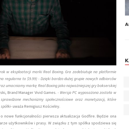
Co Zakwasza Nasz Organizm I Jak Sobie Z
A
Tym Radzić?
K
krok w eksploatacji marki Real Boxing. Gra zadebiutuje na platformie
na regularna to $9.99) - Dzięki bardzo dużej grupie nowych odbiorców
az umacniamy markę Real Boxing jako najważniejszej gry bokserskiej
ski, Brand Manager Vivid Games.
- Wersja PC wyposażona została w
 sprawdzone mechanizmy społecznościowe oraz monetyzacji, które
 spółki
- uważa Remigiusz Kościelny.
o nowe funkcjonalności pierwsza aktualizacja Godfire. Będzie ona
arze użytkowników i prasy. W związku z tym spółka spodziewa się