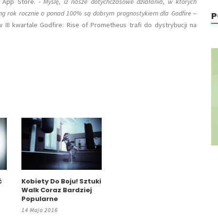
e App Store.
- Myślę, iż nasze dotychczasowe działania, w których
ng rok rocznie o ponad 100% są dobrym prognostykiem dla Godfire
–
P
III kwartale Godfire: Rise of Prometheus trafi do dystrybucji na
ć
Kobiety Do Boju! Sztuki
Walk Coraz Bardziej
Popularne
14 Maja 2016