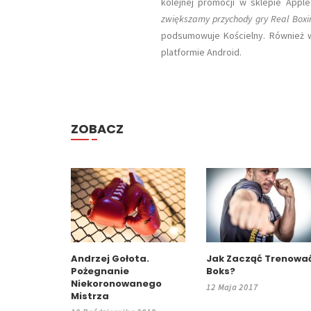
kolejnej promocji w sklepie Appl
zwiększamy przychody gry Real Boxi
podsumowuje Kościelny. Również w 
platformie Android.
ZOBACZ
Andrzej Gołota.
Jak Zacząć Trenowa
Pożegnanie
Boks?
Niekoronowanego
12 Maja 2017
Mistrza