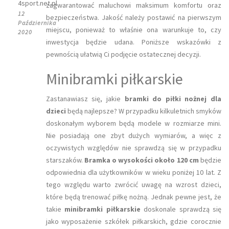
4sport.net.pl
zagwarantować maluchowi maksimum komfortu oraz
12
bezpieczeństwa. Jakość należy postawić na pierwszym
Października
miejscu, ponieważ to właśnie ona warunkuje to, czy
2020
inwestycja będzie udana. Poniższe wskazówki z
pewnością ułatwią Ci podjęcie ostatecznej decyzji.
Minibramki piłkarskie
Zastanawiasz się, jakie
bramki do piłki nożnej dla
dzieci
będą najlepsze? W przypadku kilkuletnich smyków
doskonałym wyborem będą modele w rozmiarze mini.
Nie posiadają one zbyt dużych wymiarów, a więc z
oczywistych względów nie sprawdzą się w przypadku
starszaków.
Bramka o wysokości około 120 cm
będzie
odpowiednia dla użytkowników w wieku poniżej 10 lat. Z
tego względu warto zwrócić uwagę na wzrost dzieci,
które będą trenować piłkę nożną. Jednak pewne jest, że
takie
minibramki piłkarskie
doskonale sprawdzą się
jako wyposażenie szkółek piłkarskich, gdzie corocznie