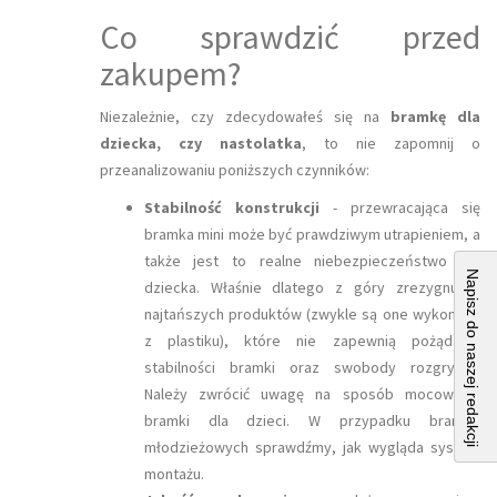
Co sprawdzić przed
zakupem?
Niezależnie, czy zdecydowałeś się na
bramkę dla
dziecka, czy nastolatka
, to nie zapomnij o
przeanalizowaniu poniższych czynników:
Stabilność konstrukcji
- przewracająca się
bramka mini może być prawdziwym utrapieniem, a
także jest to realne niebezpieczeństwo dla
Napisz do naszej redakcji
dziecka. Właśnie dlatego z góry zrezygnuj z
najtańszych produktów (zwykle są one wykonane
z plastiku), które nie zapewnią pożądanej
stabilności bramki oraz swobody rozgrywki.
Należy zwrócić uwagę na sposób mocowania
bramki dla dzieci. W przypadku bramek
młodzieżowych sprawdźmy, jak wygląda system
montażu.