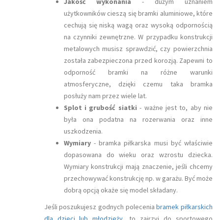
Jakość wykonania
- dużym uznaniem
użytkowników cieszą się bramki aluminiowe, które
cechują się niską wagą oraz wysoką odpornością
na czynniki zewnętrzne. W przypadku konstrukcji
metalowych musisz sprawdzić, czy powierzchnia
została zabezpieczona przed korozją. Zapewni to
odporność bramki na różne warunki
atmosferyczne, dzięki czemu taka bramka
posłuży nam przez wiele lat.
Splot i grubość siatki
- ważne jest to, aby nie
była ona podatna na rozerwania oraz inne
uszkodzenia.
Wymiary
- bramka piłkarska musi być właściwie
dopasowana do wieku oraz wzrostu dziecka.
Wymiary konstrukcji mają znaczenie, jeśli chcemy
przechowywać konstrukcję np. w garażu. Być może
dobrą opcją okaże się model składany.
Jeśli poszukujesz godnych polecenia
bramek piłkarskich
dla dzieci lub młodzieży
, to zajrzyj do sportowego