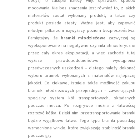
decyzji o zakupie należy więc sprawdzić sposób
mocowania. Nie bez znaczenia jest również to, z jakich
materiałów został wykonany produkt, a także czy
produkt posiada atesty. Ważne jest, aby zapewnić
młodym piłkarzom najwyższy poziom bezpieczeństwa.
Pamiętajmy, że
bramki młodzieżowe
zazwyczaj są
wyeksponowane na negatywne czynniki atmosferyczne
przez cały okres eksploatacji, a więc zachodzi tutaj
wyższe prawdopodobieństwo wystąpienia
przedwczesnych uszkodzeń – dlatego należy dokonać
wyboru bramek wykonanych z materiałów najlepszej
jakości. Co ciekawe, istnieje także możliwość zakupu
bramek młodzieżowych przejezdnych – zawierających
specjalny system kół transportowych, składanych
podczas meczu. Po rozgrywce można z łatwością
rozłożyć kółka. Dzięki nim przetransportowanie bramki
będzie wyjątkowo łatwe. Tego typu bramki posiadają
wzmocnione winkle, które zwiększają stabilność bramki
podczas gry.