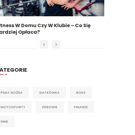
itness W Domu Czy W Klubie – Co Się
Stadiony
ardziej Opłaca?
ATEGORIE
PIŁKA NOŻNA
SIATKÓWKA
BOKS
MOTOSPORTY
ZDROWIE
FINANSE
INNE