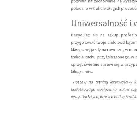
pozwala na zachowanie najwyższy
polecane w trakcie długich procesów
Uniwersalność i
Siatkówka Równie Popularna Jak Piłka
Nożna
Decydując się na zakup profesjo
przygotować twoje ciało pod kątem
klasycznej jazdy na rowerze, w mo
trakcie ruchu przyśpieszonego w ci
sprzęt świetnie sprawi się w przyp
kilogramów.
Postaw na trening interwałowy lu
dodatkowego obciążania kolan czy
wszystkich tych, których nudzą tradyc