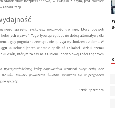
ch standardów bezpieczeństwo, w związku z czym, jest również
 rehabilitacji.
 wydajność
Opieka Seniora W Niemczech. Czy
F
Opiekunka Na Zleceniu Jest Bezpieczna?
B
nalnego sprzętu, zyskujesz możliwość treningu, który pozwoli
 kolejnych wyzwań. Tego typu sprzęt będzie dobrą alternatywą dla
mencie gdy pogoda na zewnątrz nie sprzyja wychodzeniu z domu. W
ągu 20 sekund jesteś w stanie spalić aż 17 kalorii, dzięki czemu
adku osób, którym zależy na zgubieniu dodatkowej ilości zbędnych
K
b wytrzymałościowy, który odpowiednia wzmocni twoje ciało, bez
 stawów. Rowery powietrzne świetnie sprawdzą się w przypadku
yjne sprzęty.
Artykuł partnera