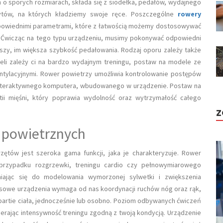
 o sporych rozmiarach, składa się z siodełka, pedałów, wydajnego
wytów, na których kładziemy swoje ręce. Poszczególne
rowery
dpowiednimi parametrami, które z łatwością możemy dostosowywać
. Ćwicząc na tego typu urządzeniu, musimy pokonywać odpowiedni
kszy, im większa szybkość pedałowania. Rodzaj oporu zależy także
eżeli zależy ci na bardzo wydajnym treningu, postaw na modele ze
tylacyjnymi. Rower powietrzy umożliwia kontrolowanie postępów
 interaktywnego komputera, wbudowanego w urządzenie. Postaw na
tii mięśni, który poprawia wydolność oraz wytrzymałość całego
Z
 powietrznych
ętów jest szeroka gama funkcji, jaka je charakteryzuje. Rower
przypadku rozgrzewki, treningu cardio czy pełnowymiarowego
niając się do modelowania wymorzonej sylwetki i zwiększenia
sowe urządzenia wymaga od nas koordynacji ruchów nóg oraz rąk,
 partie ciała, jednocześnie lub osobno. Poziom odbywanych ćwiczeń
rając intensywność treningu zgodną z twoją kondycją. Urządzenie