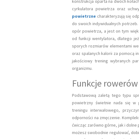
konstrukcja oparta na dwóch kołach
cyrkulatora powietrza oraz uch
powietrzne
charakteryzują się o
do swoich indywidualnych potrzeb
opór powietrza, a jest on tym wię
od funkcji wentylatora, dlatego j
sporych rozmiarów elementami wen
oraz spalanych kalorii za pomocą
jakościowy trening wybranych par
organizmu.
Funkcje rowerów
Podstawową zaletą tego typu sprz
powietrzny świetnie nada się w 
treningu interwałowego, przyczy
odporności na zmęczenie. Komplek
ćwicząc zarówno górne, jak i dolne
możesz swobodnie regulować, dobie