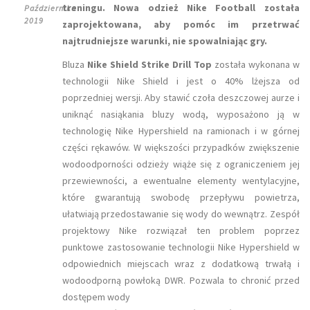
treningu. Nowa odzież Nike Football została
Października
2019
zaprojektowana, aby pomóc im przetrwać
najtrudniejsze warunki, nie spowalniając gry.
Bluza
Nike Shield Strike Drill Top
została wykonana w
technologii Nike Shield i jest o 40% lżejsza od
poprzedniej wersji. Aby stawić czoła deszczowej aurze i
uniknąć nasiąkania bluzy wodą, wyposażono ją w
technologię Nike Hypershield na ramionach i w górnej
części rękawów. W większości przypadków zwiększenie
wodoodporności odzieży wiąże się z ograniczeniem jej
przewiewności, a ewentualne elementy wentylacyjne,
które gwarantują swobodę przepływu powietrza,
ułatwiają przedostawanie się wody do wewnątrz. Zespół
projektowy Nike rozwiązał ten problem poprzez
punktowe zastosowanie technologii Nike Hypershield w
odpowiednich miejscach wraz z dodatkową trwałą i
wodoodporną powłoką DWR. Pozwala to chronić przed
dostępem wody