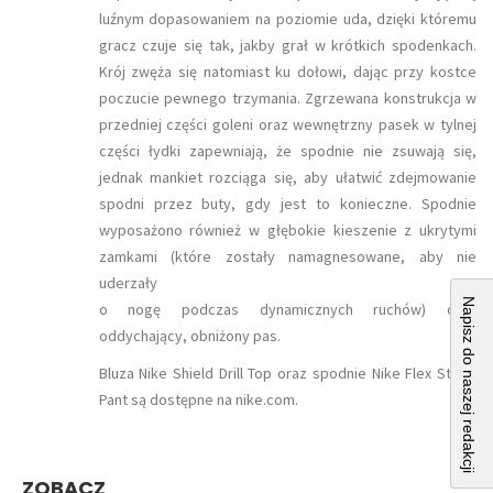
luźnym dopasowaniem na poziomie uda, dzięki któremu
gracz czuje się tak, jakby grał w krótkich spodenkach.
Krój zwęża się natomiast ku dołowi, dając przy kostce
poczucie pewnego trzymania. Zgrzewana konstrukcja w
przedniej części goleni oraz wewnętrzny pasek w tylnej
części łydki zapewniają, że spodnie nie zsuwają się,
jednak mankiet rozciąga się, aby ułatwić zdejmowanie
spodni przez buty, gdy jest to konieczne. Spodnie
wyposażono również w głębokie kieszenie z ukrytymi
zamkami (które zostały namagnesowane, aby nie
uderzały
Napisz do naszej redakcji
o nogę podczas dynamicznych ruchów) oraz
oddychający, obniżony pas.
Bluza Nike Shield Drill Top oraz spodnie Nike Flex Strike
Pant są dostępne na nike.com.
ZOBACZ