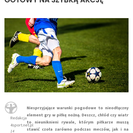
Niesprzyjające warunki pogodowe to nieodłączny
element gry w piłkę nożną. Deszcz, chłód czy wiatr
Redakcja
to nieuniknieni rywale, którym piłkarze muszą
4sport.net.pl
stawić czoła zarówno podczas meczów, jak i na
14