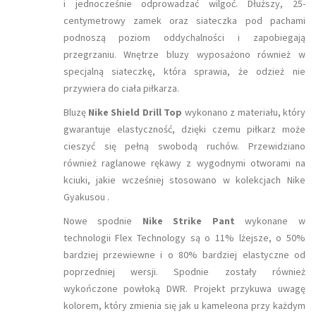
i jednocześnie odprowadzać wilgoć. Dłuższy, 25-
centymetrowy zamek oraz siateczka pod pachami
podnoszą poziom oddychalności i zapobiegają
przegrzaniu. Wnętrze bluzy wyposażono również w
specjalną siateczkę, która sprawia, że odzież nie
przywiera do ciała piłkarza.
Bluzę
Nike Shield Drill Top
wykonano z materiału, który
gwarantuje elastyczność, dzięki czemu piłkarz może
cieszyć się pełną swobodą ruchów. Przewidziano
również raglanowe rękawy z wygodnymi otworami na
kciuki, jakie wcześniej stosowano w kolekcjach Nike
Gyakusou .
Nowe spodnie
Nike Strike Pant
wykonane w
technologii Flex Technology są o 11% lżejsze, o 50%
bardziej przewiewne i o 80% bardziej elastyczne od
poprzedniej wersji. Spodnie zostały również
wykończone powłoką DWR. Projekt przykuwa uwagę
kolorem, który zmienia się jak u kameleona przy każdym