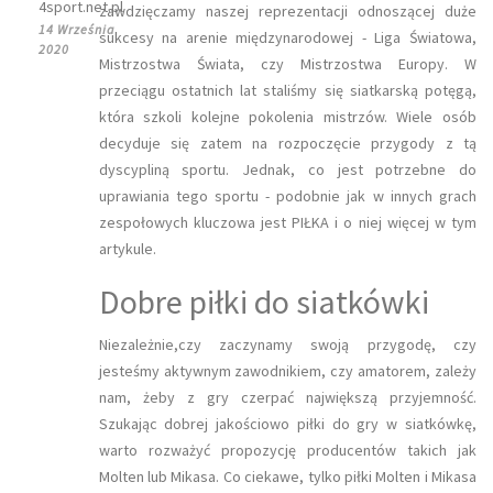
4sport.net.pl
zawdzięczamy naszej reprezentacji odnoszącej duże
14 Września
sukcesy na arenie międzynarodowej - Liga Światowa,
2020
Mistrzostwa Świata, czy Mistrzostwa Europy. W
przeciągu ostatnich lat staliśmy się siatkarską potęgą,
która szkoli kolejne pokolenia mistrzów. Wiele osób
decyduje się zatem na rozpoczęcie przygody z tą
dyscypliną sportu. Jednak, co jest potrzebne do
uprawiania tego sportu - podobnie jak w innych grach
zespołowych kluczowa jest PIŁKA i o niej więcej w tym
artykule.
Dobre piłki do siatkówki
Niezależnie,czy zaczynamy swoją przygodę, czy
jesteśmy aktywnym zawodnikiem, czy amatorem, zależy
nam, żeby z gry czerpać największą przyjemność.
Szukając dobrej jakościowo piłki do gry w siatkówkę,
warto rozważyć propozycję producentów takich jak
Molten lub Mikasa. Co ciekawe, tylko piłki Molten i Mikasa