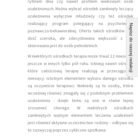
rytmem dnia czy nawet profilem wiekowym osób
uzależnionych. Można wybrać ośrodek zamknięty leczący
uzależnienia wyłącznie młodzieży czy też ośrodek
realizujący program polegający na psychoterapii
Napisz do naszej redakcji
poznawczo-behawioralnej. Oferta takich ośrodków jest
dość szeroka, ale zdecydowana większość z nich
skierowana jest do osób pełnoletnich.
W niektórych ośrodkach terapia może trwać 12 miesięcy,
jeszcze w innych tylko pół roku. Istnieją nawet ośrodki,
które całościową terapię realizują w przeciągu 24
miesięcy. Istotnym elementem wyboru danego ośrodka
są oczywiście terapeuci. Niekiedy są to osoby, które
wcześniej również zmagały się z podobnym problemem
uzależnienia - dzięki temu są one w stanie lepiej
zrozumieć chorego. W niektórych ośrodkach
zamkniętych ważnym elementem leczenia uzależnień
jest również aktywne uczestnictwo rodziny - odbywa się
to zazwyczaj poprzez cykliczne spotkania.