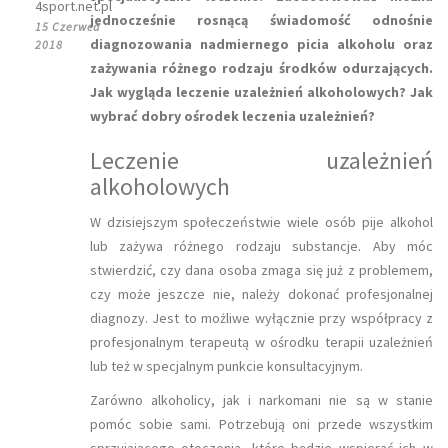
4sport.net.pl
jednocześnie rosnącą świadomość odnośnie
15 Czerwca
diagnozowania nadmiernego picia alkoholu oraz
2018
zażywania różnego rodzaju środków odurzających.
Jak wygląda leczenie uzależnień alkoholowych? Jak
wybrać dobry ośrodek leczenia uzależnień?
Leczenie uzależnień
alkoholowych
W dzisiejszym społeczeństwie wiele osób pije alkohol
lub zażywa różnego rodzaju substancje. Aby móc
stwierdzić, czy dana osoba zmaga się już z problemem,
czy może jeszcze nie, należy dokonać profesjonalnej
diagnozy. Jest to możliwe wyłącznie przy współpracy z
profesjonalnym terapeutą w ośrodku terapii uzależnień
lub też w specjalnym punkcie konsultacyjnym.
Zarówno alkoholicy, jak i narkomani nie są w stanie
pomóc sobie sami. Potrzebują oni przede wszystkim
sprzyjającego otoczenia, które będzie wspierać ich w